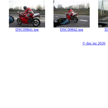
DSC09841.jpg
DSC09842.jpg
D
© duc.nu 2026